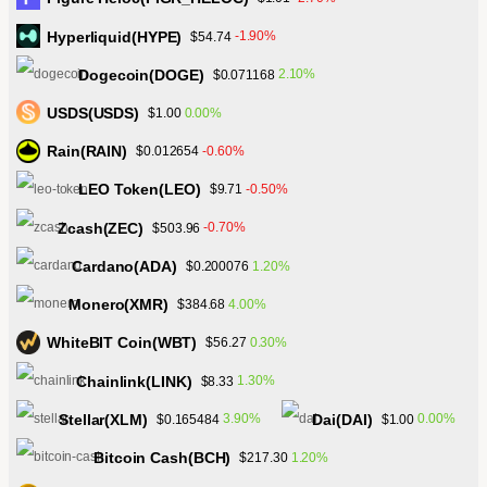
Hyperliquid(HYPE)
-1.90%
$54.74
Dogecoin(DOGE)
2.10%
$0.071168
USDS(USDS)
0.00%
$1.00
Rain(RAIN)
-0.60%
$0.012654
LEO Token(LEO)
-0.50%
$9.71
Zcash(ZEC)
-0.70%
$503.96
Cardano(ADA)
1.20%
$0.200076
Monero(XMR)
4.00%
$384.68
WhiteBIT Coin(WBT)
0.30%
$56.27
Chainlink(LINK)
1.30%
$8.33
Stellar(XLM)
Dai(DAI)
3.90%
0.00%
$0.165484
$1.00
Bitcoin Cash(BCH)
1.20%
$217.30