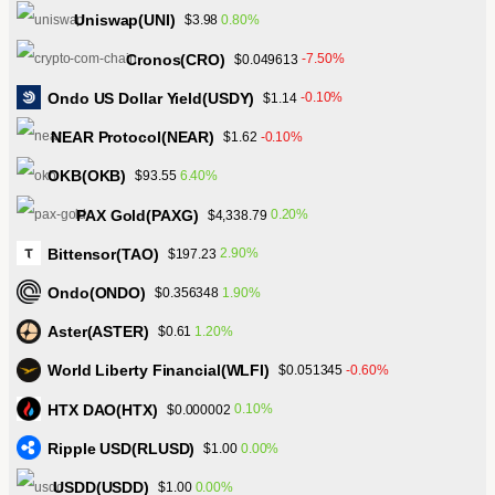
Uniswap(UNI)
0.80%
$3.98
Cronos(CRO)
-7.50%
$0.049613
Ondo US Dollar Yield(USDY)
-0.10%
$1.14
NEAR Protocol(NEAR)
-0.10%
$1.62
OKB(OKB)
6.40%
$93.55
PAX Gold(PAXG)
0.20%
$4,338.79
Bittensor(TAO)
2.90%
$197.23
Ondo(ONDO)
1.90%
$0.356348
Aster(ASTER)
1.20%
$0.61
World Liberty Financial(WLFI)
-0.60%
$0.051345
HTX DAO(HTX)
0.10%
$0.000002
Ripple USD(RLUSD)
0.00%
$1.00
USDD(USDD)
0.00%
$1.00