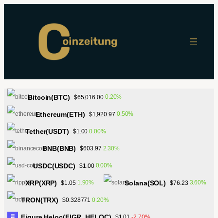
Zum
Inhalt
springen
Bitcoin(BTC)
0.20%
$65,016.00
Ethereum(ETH)
0.50%
$1,920.97
Tether(USDT)
0.00%
$1.00
BNB(BNB)
2.30%
$603.97
USDC(USDC)
0.00%
$1.00
XRP(XRP)
Solana(SOL)
1.90%
3.60%
$1.05
$76.23
TRON(TRX)
0.20%
$0.328771
Figure Heloc(FIGR_HELOC)
-2.70%
$1.01