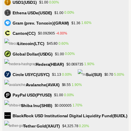
USD1(USD1)
0.00%
$1.00
Ethena USDe(USDE)
0.00%
$1.00
Gram (prev. Toncoin)(GRAM)
1.60%
$1.36
Canton(CC)
-4.00%
$0.092905
Litecoin(LTC)
0.60%
$45.80
Global Dollar(USDG)
0.00%
$1.00
Hedera(HBAR)
1.90%
$0.069735
Circle USYC(USYC)
Sui(SUI)
0.00%
5.00%
$1.13
$0.70
Avalanche(AVAX)
1.90%
$6.55
PayPal USD(PYUSD)
0.00%
$1.00
Shiba Inu(SHIB)
1.70%
$0.000005
BlackRock USD Institutional Digital Liquidity Fund(BUIDL)
Tether Gold(XAUT)
0.20%
$4,325.78