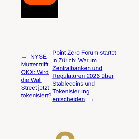
Point Zero Forum startet
←
NYSE-
in Zürich: Warum
Mutter trifft
Zentralbanken und
OKX: Wird
Regulatoren 2026 über
die Wall
Stablecoins und
Street jetzt
Tokenisierung
tokenisiert?
entscheiden
→