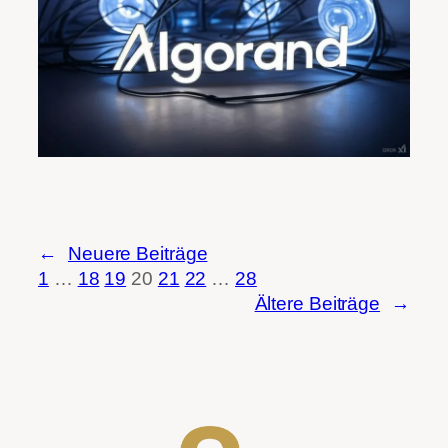
←
Neuere Beiträge
1
…
18
19
20
21
22
…
28
Ältere Beiträge
→