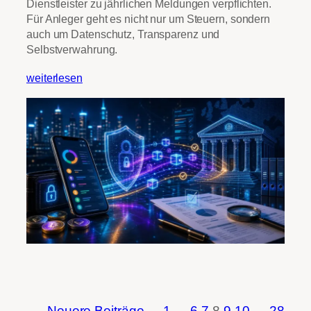
Dienstleister zu jährlichen Meldungen verpflichten.
Für Anleger geht es nicht nur um Steuern, sondern
auch um Datenschutz, Transparenz und
Selbstverwahrung.
weiterlesen
←
Neuere Beiträge
1
…
6
7
8
9
10
…
28