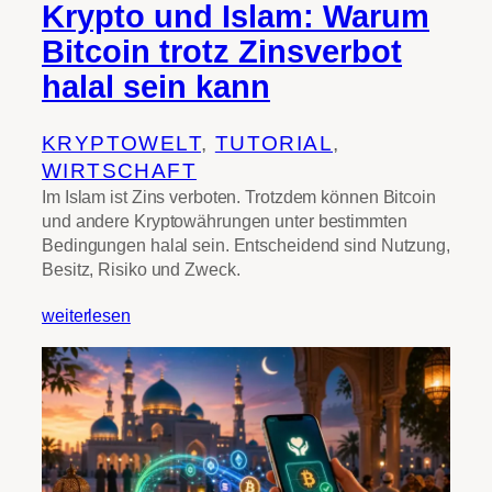
Krypto und Islam: Warum
Bitcoin trotz Zinsverbot
halal sein kann
KRYPTOWELT
, 
TUTORIAL
, 
WIRTSCHAFT
Im Islam ist Zins verboten. Trotzdem können Bitcoin
und andere Kryptowährungen unter bestimmten
Bedingungen halal sein. Entscheidend sind Nutzung,
Besitz, Risiko und Zweck.
weiterlesen