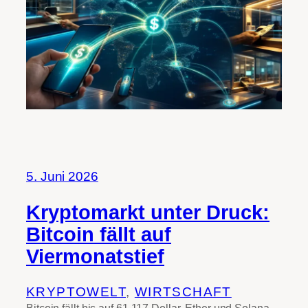
5. Juni 2026
Kryptomarkt unter Druck:
Bitcoin fällt auf
Viermonatstief
KRYPTOWELT
, 
WIRTSCHAFT