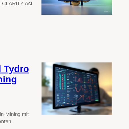
um CLARITY Act
l Tydro
ning
in-Mining mit
enten.