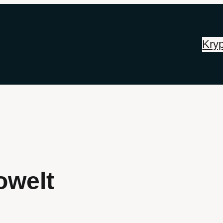
Kryp
owelt