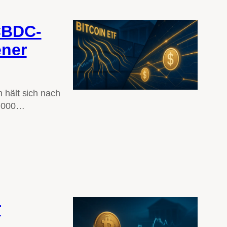
CBDC-
ener
 hält sich nach
8.000…
r