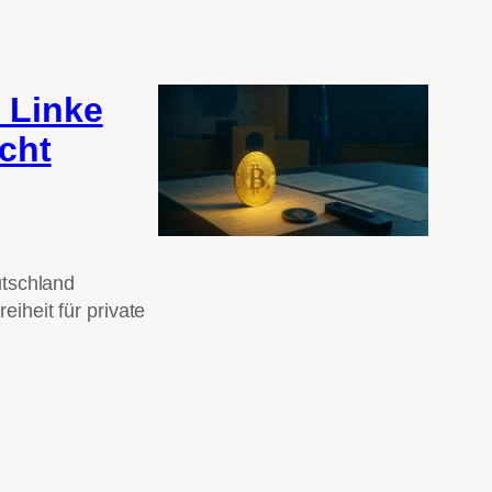
 Linke
cht
utschland
iheit für private