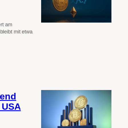
ert am
leibt mit etwa
rend
n USA