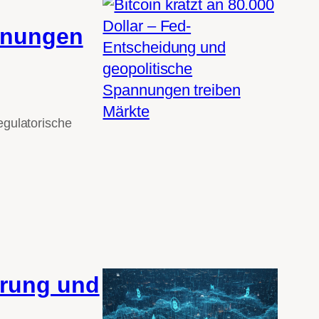
nnungen
egulatorische
.
erung und