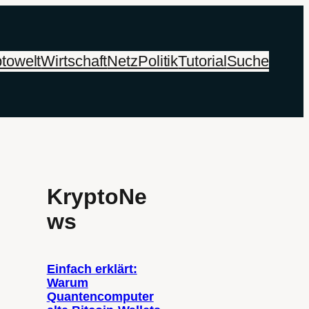
towelt
Wirtschaft
Netz
Politik
Tutorial
Suche
KryptoNe
ws
Einfach erklärt:
Warum
Quantencomputer