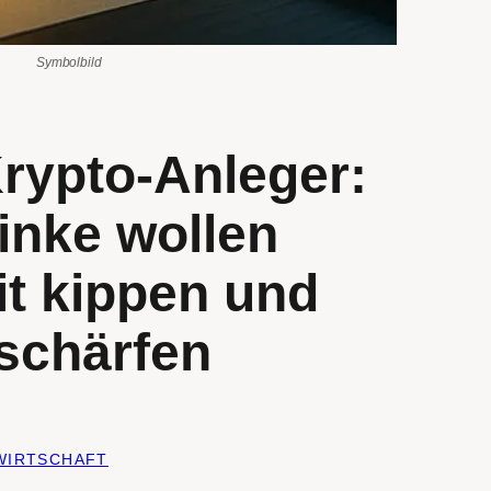
Symbolbild
Krypto-Anleger:
inke wollen
it kippen und
rschärfen
WIRTSCHAFT