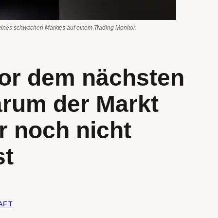
ines schwachen Marktes auf einem Trading-Monitor.
vor dem nächsten
rum der Markt
r noch nicht
st
AFT