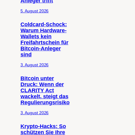
Anleger trifft
5. August 2026
Coldcard-Schock:
Warum Hardware-
Wallets kein
Freifahrtschein für
Bitcoin-Anleger
sind
3. August 2026
Bitcoin unter
Druck: Wenn der
CLARITY Act
wackelt, steigt das
Regulierungsrisiko
3. August 2026
Krypto-Hacks: So
schützen Sie Ihre