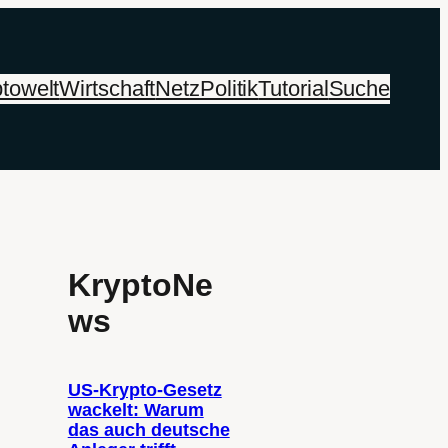
towelt
Wirtschaft
Netz
Politik
Tutorial
Suche
KryptoNe
ws
US-Krypto-Gesetz
wackelt: Warum
das auch deutsche