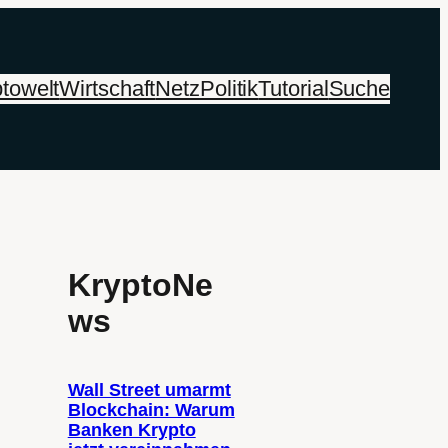
towelt
Wirtschaft
Netz
Politik
Tutorial
Suche
KryptoNe
ws
Wall Street umarmt
Blockchain: Warum
Banken Krypto