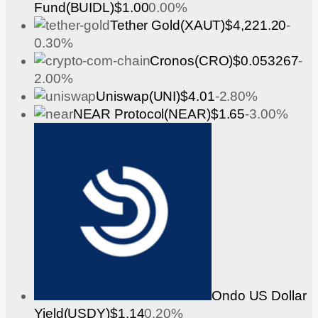
Fund(BUIDL)
$1.00
0.00%
Tether Gold(XAUT)
$4,221.20
-
0.30%
Cronos(CRO)
$0.053267
-
2.00%
Uniswap(UNI)
$4.01
-2.80%
NEAR Protocol(NEAR)
$1.65
-3.00%
Ondo US Dollar
Yield(USDY)
$1.14
0.20%