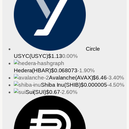
Circle
USYC(USYC)
$1.13
0.00%
Hedera(HBAR)
$0.068073
-1.90%
Avalanche(AVAX)
$6.46
-3.40%
Shiba Inu(SHIB)
$0.000005
-4.50%
Sui(SUI)
$0.67
-2.60%