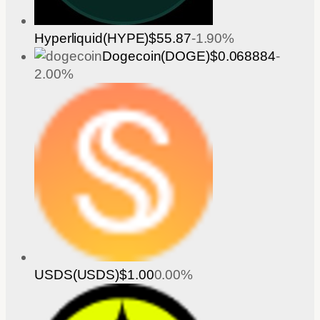
Hyperliquid(HYPE)
$55.87
-1.90%
Dogecoin(DOGE)
$0.068884
-
2.00%
USDS(USDS)
$1.00
0.00%