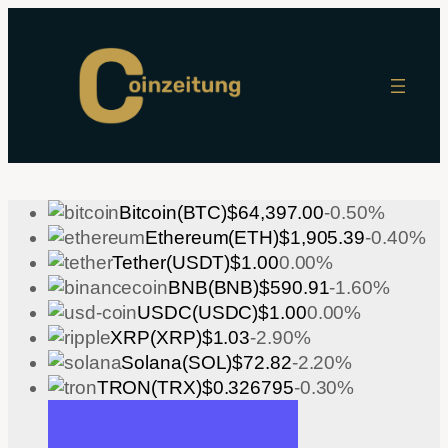
Zum
Inhalt
springen
Bitcoin(BTC)
$64,397.00
-0.50%
Ethereum(ETH)
$1,905.39
-0.40%
Tether(USDT)
$1.00
0.00%
BNB(BNB)
$590.91
-1.60%
USDC(USDC)
$1.00
0.00%
XRP(XRP)
$1.03
-2.90%
Solana(SOL)
$72.82
-2.20%
TRON(TRX)
$0.326795
-0.30%