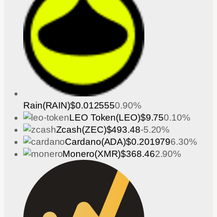
Rain(RAIN)
$0.012555
0.90%
LEO Token(LEO)
$9.75
0.10%
Zcash(ZEC)
$493.48
-5.20%
Cardano(ADA)
$0.201979
6.30%
Monero(XMR)
$368.46
2.90%