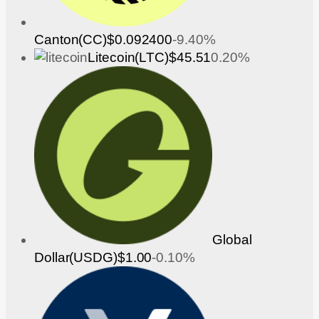
Canton(CC)
$0.092400
-9.40%
Litecoin(LTC)
$45.51
0.20%
Global
Dollar(USDG)
$1.00
-0.10%