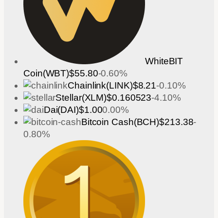
WhiteBIT
Coin(WBT)
$55.80
-0.60%
Chainlink(LINK)
$8.21
-0.10%
Stellar(XLM)
$0.160523
-4.10%
Dai(DAI)
$1.00
0.00%
Bitcoin Cash(BCH)
$213.38
-
0.80%