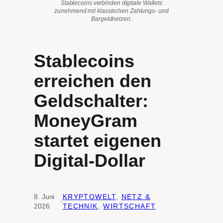
Stablecoins verbinden digitale Wallets
zunehmend mit klassischen Zahlungs- und
Bargeldnetzen.
Stablecoins
erreichen den
Geldschalter:
MoneyGram
startet eigenen
Digital-Dollar
8. Juni
KRYPTOWELT
, 
NETZ &
·
2026
TECHNIK
, 
WIRTSCHAFT