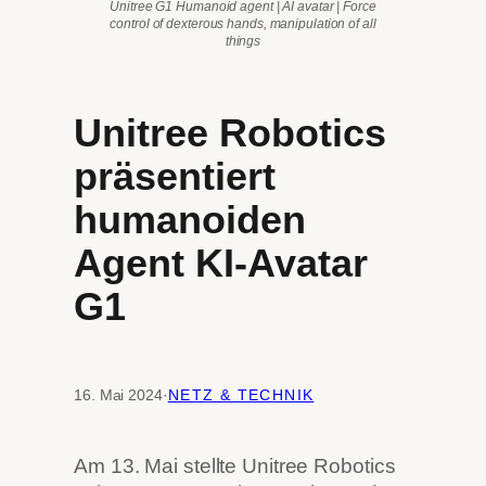
Unitree G1 Humanoid agent | AI avatar | Force
control of dexterous hands, manipulation of all
things
Unitree Robotics
präsentiert
humanoiden
Agent KI-Avatar
G1
16. Mai 2024
·
NETZ & TECHNIK
Am 13. Mai stellte Unitree Robotics