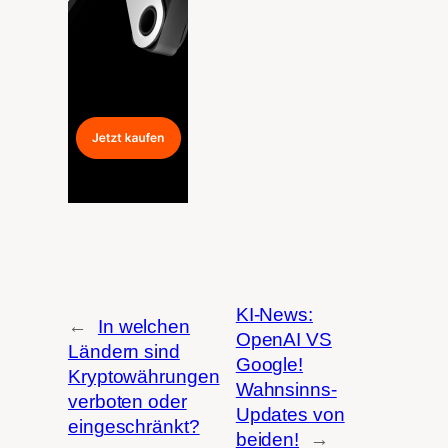
KI-News:
←
In welchen
OpenAI VS
Ländern sind
Google!
Kryptowährungen
Wahnsinns-
verboten oder
Updates von
eingeschränkt?
beiden!
→