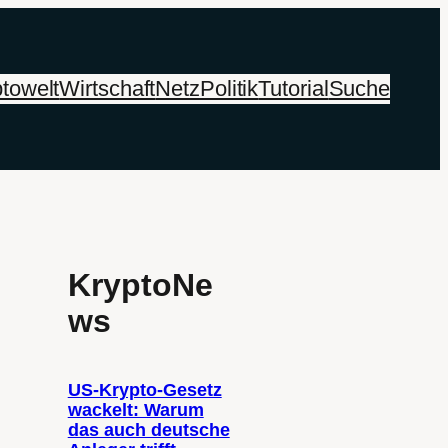
towelt
Wirtschaft
Netz
Politik
Tutorial
Suche
KryptoNe
ws
US-Krypto-Gesetz
wackelt: Warum
das auch deutsche