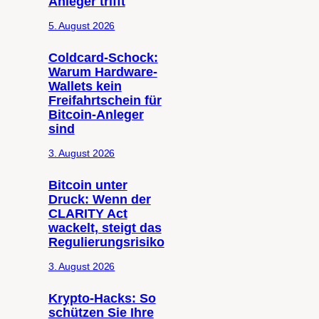
Anleger trifft
5. August 2026
Coldcard-Schock:
Warum Hardware-
Wallets kein
Freifahrtschein für
Bitcoin-Anleger
sind
3. August 2026
Bitcoin unter
Druck: Wenn der
CLARITY Act
wackelt, steigt das
Regulierungsrisiko
3. August 2026
Krypto-Hacks: So
schützen Sie Ihre