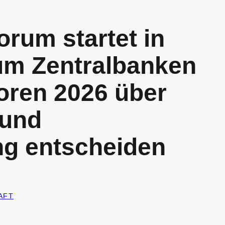
orum startet in
um Zentralbanken
oren 2026 über
 und
ng entscheiden
AFT