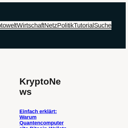
towelt
Wirtschaft
Netz
Politik
Tutorial
Suche
KryptoNe
ws
Einfach erklärt:
Warum
Quantencomputer