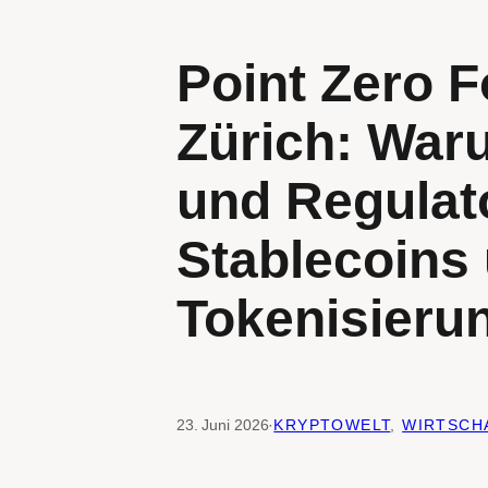
Point Zero F
Zürich: War
und Regulat
Stablecoins
Tokenisieru
23. Juni 2026
·
KRYPTOWELT
, 
WIRTSCH